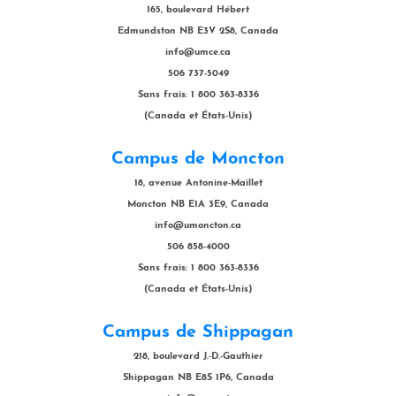
165, boulevard Hébert
Edmundston NB E3V 2S8, Canada
info@umce.ca
506 737-5049
Sans frais: 1 800 363-8336
(Canada et États-Unis)
Campus de Moncton
18, avenue Antonine-Maillet
Moncton NB E1A 3E9, Canada
info@umoncton.ca
506 858-4000
Sans frais: 1 800 363-8336
(Canada et États-Unis)
Campus de Shippagan
218, boulevard J.-D.-Gauthier
Shippagan NB E8S 1P6, Canada