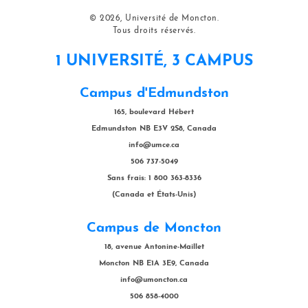
© 2026, Université de Moncton.
Tous droits réservés.
1 UNIVERSITÉ, 3 CAMPUS
Campus d'Edmundston
165, boulevard Hébert
Edmundston NB E3V 2S8, Canada
info@umce.ca
506 737-5049
Sans frais: 1 800 363-8336
(Canada et États-Unis)
Campus de Moncton
18, avenue Antonine-Maillet
Moncton NB E1A 3E9, Canada
info@umoncton.ca
506 858-4000