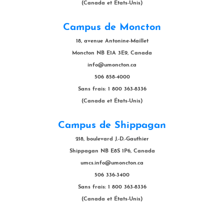
(Canada et États-Unis)
Campus de Moncton
18, avenue Antonine-Maillet
Moncton NB E1A 3E9, Canada
info@umoncton.ca
506 858-4000
Sans frais: 1 800 363-8336
(Canada et États-Unis)
Campus de Shippagan
218, boulevard J.-D.-Gauthier
Shippagan NB E8S 1P6, Canada
umcs.info@umoncton.ca
506 336-3400
Sans frais: 1 800 363-8336
(Canada et États-Unis)