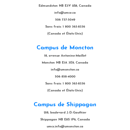
Edmundston NB E3V 2S8, Canada
info@umce.ca
506 737-5049
Sans frais: 1 800 363-8336
(Canada et États-Unis)
Campus de Moncton
18, avenue Antonine-Maillet
Moncton NB E1A 3E9, Canada
info@umoncton.ca
506 858-4000
Sans frais: 1 800 363-8336
(Canada et États-Unis)
Campus de Shippagan
218, boulevard J.-D.-Gauthier
Shippagan NB E8S 1P6, Canada
umcs.info@umoncton.ca