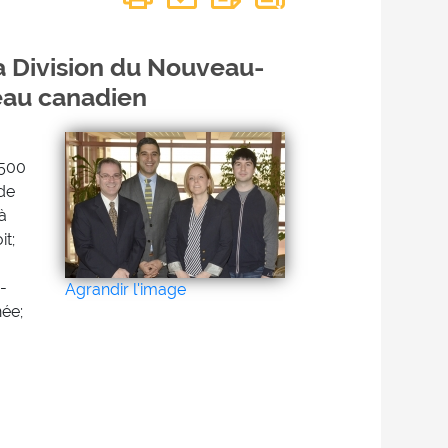
a Division du Nouveau-
eau canadien
 500
 de
à
it;
-
Agrandir l'image
née;