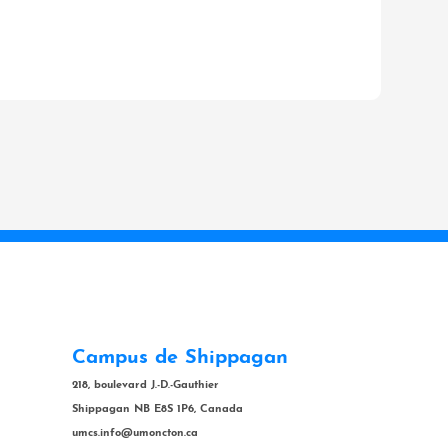
Campus de Shippagan
218, boulevard J.-D.-Gauthier
Shippagan NB E8S 1P6, Canada
umcs.info@umoncton.ca