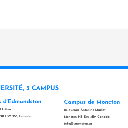
VERSITÉ, 3 CAMPUS
 d'Edmundston
Campus de Moncton
rd Hébert
18, avenue Antonine-Maillet
NB E3V 2S8, Canada
Moncton NB E1A 3E9, Canada
a
info@umoncton.ca