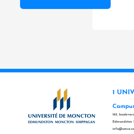
1 UNI
Campus
165, bouleva
Edmundston 
info@umce.c