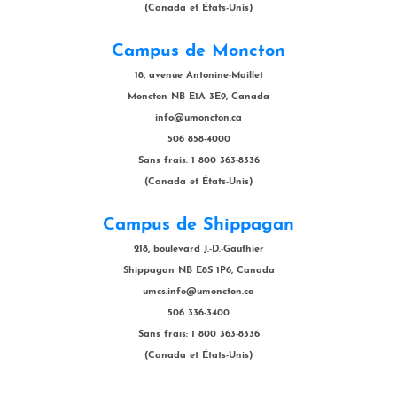
(Canada et États-Unis)
Campus de Moncton
18, avenue Antonine-Maillet
Moncton NB E1A 3E9, Canada
info@umoncton.ca
506 858-4000
Sans frais: 1 800 363-8336
(Canada et États-Unis)
Campus de Shippagan
218, boulevard J.-D.-Gauthier
Shippagan NB E8S 1P6, Canada
umcs.info@umoncton.ca
506 336-3400
Sans frais: 1 800 363-8336
(Canada et États-Unis)