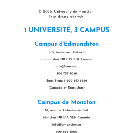
© 2026, Université de Moncton.
Tous droits réservés.
1 UNIVERSITÉ, 3 CAMPUS
Campus d'Edmundston
165, boulevard Hébert
Edmundston NB E3V 2S8, Canada
info@umce.ca
506 737-5049
Sans frais: 1 800 363-8336
(Canada et États-Unis)
Campus de Moncton
18, avenue Antonine-Maillet
Moncton NB E1A 3E9, Canada
info@umoncton.ca
506 858-4000