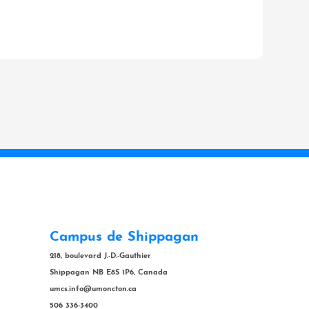
Campus de Shippagan
218, boulevard J.-D.-Gauthier
Shippagan NB E8S 1P6, Canada
umcs.info@umoncton.ca
506 336-3400