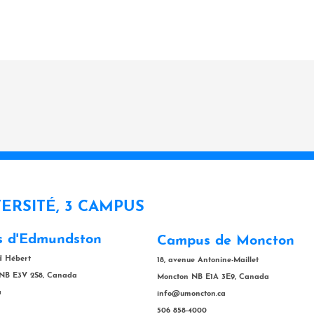
VERSITÉ, 3 CAMPUS
 d'Edmundston
Campus de Moncton
rd Hébert
18, avenue Antonine-Maillet
NB E3V 2S8, Canada
Moncton NB E1A 3E9, Canada
a
info@umoncton.ca
506 858-4000