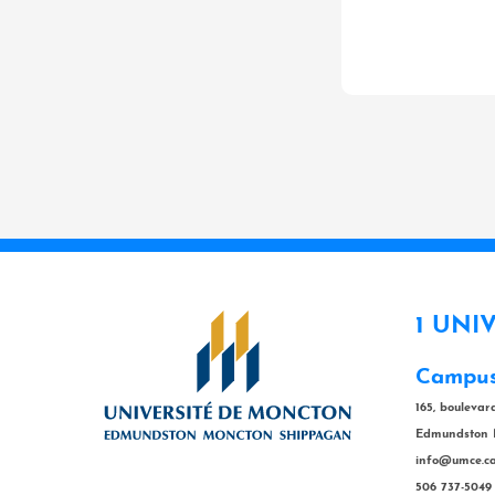
1 UNI
Campus
165, bouleva
Edmundston 
info@umce.c
506 737-5049