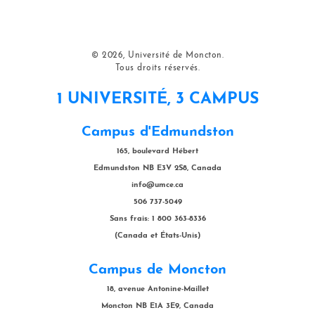
© 2026, Université de Moncton.
Tous droits réservés.
1 UNIVERSITÉ, 3 CAMPUS
Campus d'Edmundston
165, boulevard Hébert
Edmundston NB E3V 2S8, Canada
info@umce.ca
506 737-5049
Sans frais: 1 800 363-8336
(Canada et États-Unis)
Campus de Moncton
18, avenue Antonine-Maillet
Moncton NB E1A 3E9, Canada