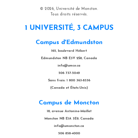
© 2026, Université de Moncton.
Tous droits réservés.
1 UNIVERSITÉ, 3 CAMPUS
Campus d'Edmundston
165, boulevard Hébert
Edmundston NB E3V 2S8, Canada
info@umce.ca
506 737-5049
Sans frais: 1 800 363-8336
(Canada et États-Unis)
Campus de Moncton
18, avenue Antonine-Maillet
Moncton NB E1A 3E9, Canada
info@umoncton.ca
506 858-4000