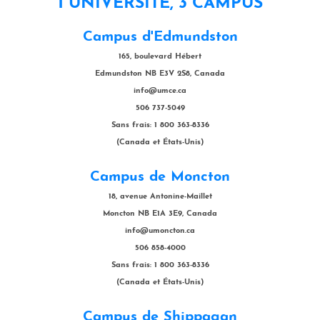
1 UNIVERSITÉ, 3 CAMPUS
Campus d'Edmundston
165, boulevard Hébert
Edmundston NB E3V 2S8, Canada
info@umce.ca
506 737-5049
Sans frais: 1 800 363-8336
(Canada et États-Unis)
Campus de Moncton
18, avenue Antonine-Maillet
Moncton NB E1A 3E9, Canada
info@umoncton.ca
506 858-4000
Sans frais: 1 800 363-8336
(Canada et États-Unis)
Campus de Shippagan