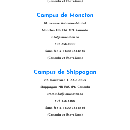
(Canada et États-Unis)
Campus de Moncton
18, avenue Antonine-Maillet
Moncton NB E1A 3E9, Canada
info@umoncton.ca
506 858-4000
Sans frais: 1 800 363-8336
(Canada et États-Unis)
Campus de Shippagan
218, boulevard J.-D.-Gauthier
Shippagan NB E8S 1P6, Canada
umcs.info@umoncton.ca
506 336-3400
Sans frais: 1 800 363-8336
(Canada et États-Unis)