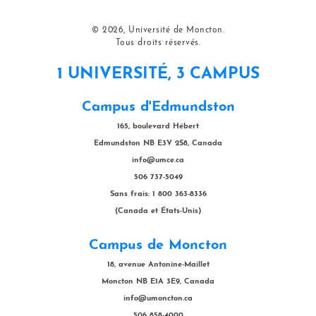
© 2026, Université de Moncton.
Tous droits réservés.
1 UNIVERSITÉ, 3 CAMPUS
Campus d'Edmundston
165, boulevard Hébert
Edmundston NB E3V 2S8, Canada
info@umce.ca
506 737-5049
Sans frais: 1 800 363-8336
(Canada et États-Unis)
Campus de Moncton
18, avenue Antonine-Maillet
Moncton NB E1A 3E9, Canada
info@umoncton.ca
506 858-4000