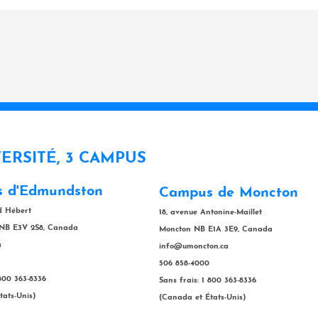
VERSITÉ, 3 CAMPUS
 d'Edmundston
Campus de Moncton
rd Hébert
18, avenue Antonine-Maillet
NB E3V 2S8, Canada
Moncton NB E1A 3E9, Canada
a
info@umoncton.ca
506 858-4000
 800 363-8336
Sans frais: 1 800 363-8336
tats-Unis)
(Canada et États-Unis)