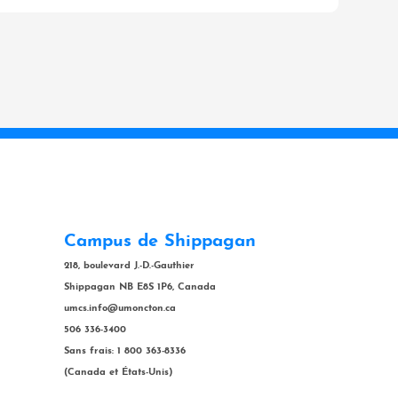
Campus de Shippagan
218, boulevard J.-D.-Gauthier
Shippagan NB E8S 1P6, Canada
umcs.info@umoncton.ca
506 336-3400
Sans frais: 1 800 363-8336
(Canada et États-Unis)