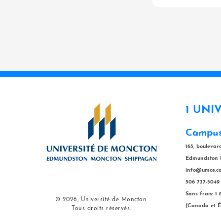
1 UNI
Campus
165, bouleva
Edmundston 
info@umce.c
506 737-5049
Sans frais: 1
© 2026, Université de Moncton.
(Canada et É
Tous droits réservés.