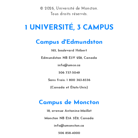
© 2026, Université de Moncton.
Tous droits réservés.
1 UNIVERSITÉ, 3 CAMPUS
Campus d'Edmundston
165, boulevard Hébert
Edmundston NB E3V 2S8, Canada
info@umce.ca
506 737-5049
Sans frais: 1 800 363-8336
(Canada et États-Unis)
Campus de Moncton
18, avenue Antonine-Maillet
Moncton NB E1A 3E9, Canada
info@umoncton.ca
506 858-4000