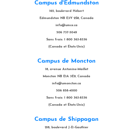
Campus d'Edmundston
165, boulevard Hébert
Edmundston NB E3V 2S8, Canada
info@umce.ca
506 737-5049
Sans frais: 1 800 363-8336
(Canada et États-Unis)
Campus de Moncton
18, avenue Antonine-Maillet
Moncton NB E1A 3E9, Canada
info@umoncton.ca
506 858-4000
Sans frais: 1 800 363-8336
(Canada et États-Unis)
Campus de Shippagan
218, boulevard J.-D.-Gauthier