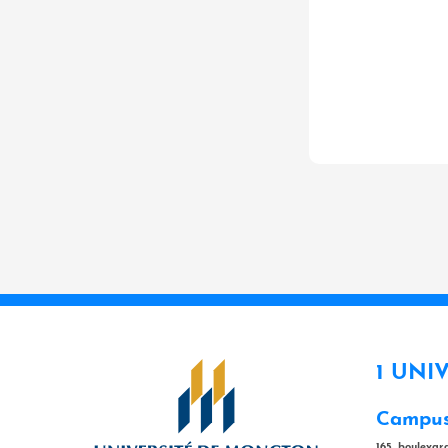
1 UNI
Campus
165, bouleva