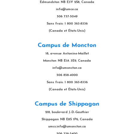
Edmundston NB E3V 2S8, Canada
info@umce.ca
506 737-5049
Sans frais: 1 800 363-8336
(Canada et États-Unis)
Campus de Moncton
18, avenue Antonine-Maillet
Moncton NB E1A 3E9, Canada
info@umoncton.ca
506 858-4000
Sans frais: 1 800 363-8336
(Canada et États-Unis)
Campus de Shippagan
218, boulevard J.-D.-Gauthier
Shippagan NB E8S 1P6, Canada
umcs.info@umoncton.ca
506 336-3400