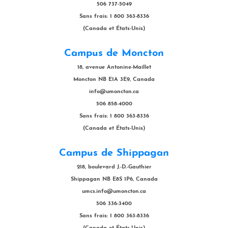
506 737-5049
Sans frais: 1 800 363-8336
(Canada et États-Unis)
Campus de Moncton
18, avenue Antonine-Maillet
Moncton NB E1A 3E9, Canada
info@umoncton.ca
506 858-4000
Sans frais: 1 800 363-8336
(Canada et États-Unis)
Campus de Shippagan
218, boulevard J.-D.-Gauthier
Shippagan NB E8S 1P6, Canada
umcs.info@umoncton.ca
506 336-3400
Sans frais: 1 800 363-8336