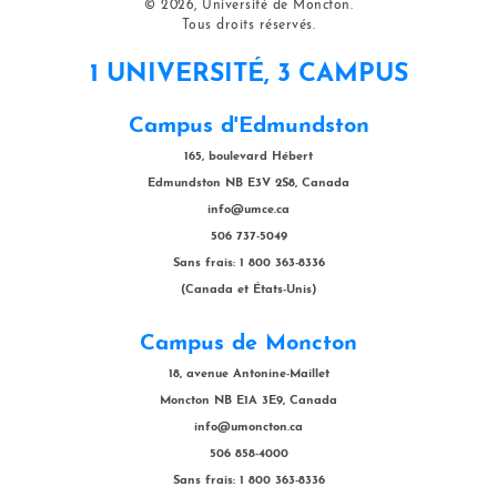
© 2026, Université de Moncton.
Tous droits réservés.
1 UNIVERSITÉ, 3 CAMPUS
Campus d'Edmundston
165, boulevard Hébert
Edmundston NB E3V 2S8, Canada
info@umce.ca
506 737-5049
Sans frais: 1 800 363-8336
(Canada et États-Unis)
Campus de Moncton
18, avenue Antonine-Maillet
Moncton NB E1A 3E9, Canada
info@umoncton.ca
506 858-4000
Sans frais: 1 800 363-8336