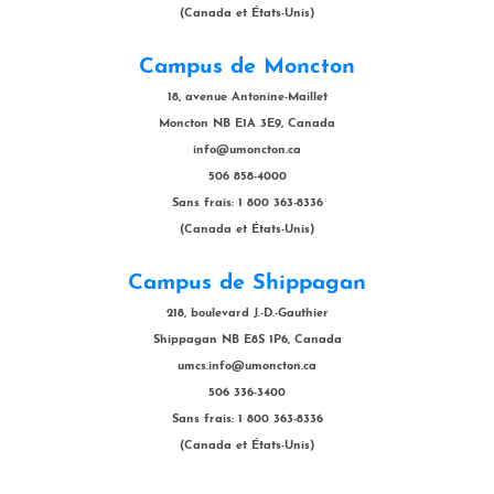
(Canada et États-Unis)
Campus de Moncton
18, avenue Antonine-Maillet
Moncton NB E1A 3E9, Canada
info@umoncton.ca
506 858-4000
Sans frais: 1 800 363-8336
(Canada et États-Unis)
Campus de Shippagan
218, boulevard J.-D.-Gauthier
Shippagan NB E8S 1P6, Canada
umcs.info@umoncton.ca
506 336-3400
Sans frais: 1 800 363-8336
(Canada et États-Unis)