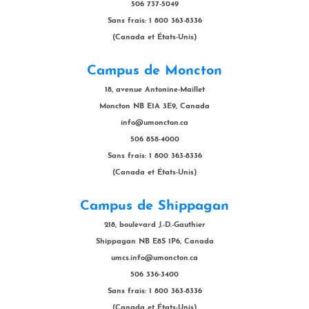
506 737-5049
Sans frais: 1 800 363-8336
(Canada et États-Unis)
Campus de Moncton
18, avenue Antonine-Maillet
Moncton NB E1A 3E9, Canada
info@umoncton.ca
506 858-4000
Sans frais: 1 800 363-8336
(Canada et États-Unis)
Campus de Shippagan
218, boulevard J.-D.-Gauthier
Shippagan NB E8S 1P6, Canada
umcs.info@umoncton.ca
506 336-3400
Sans frais: 1 800 363-8336
(Canada et États-Unis)