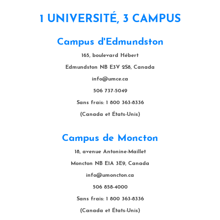
1 UNIVERSITÉ, 3 CAMPUS
Campus d'Edmundston
165, boulevard Hébert
Edmundston NB E3V 2S8, Canada
info@umce.ca
506 737-5049
Sans frais: 1 800 363-8336
(Canada et États-Unis)
Campus de Moncton
18, avenue Antonine-Maillet
Moncton NB E1A 3E9, Canada
info@umoncton.ca
506 858-4000
Sans frais: 1 800 363-8336
(Canada et États-Unis)