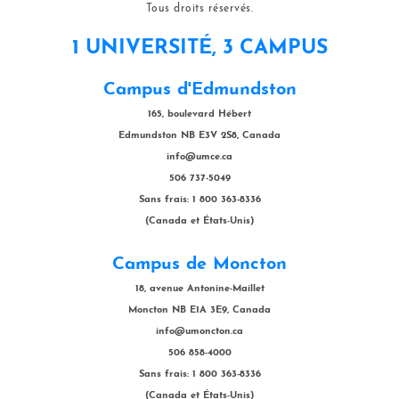
Tous droits réservés.
1 UNIVERSITÉ, 3 CAMPUS
Campus d'Edmundston
165, boulevard Hébert
Edmundston NB E3V 2S8, Canada
info@umce.ca
506 737-5049
Sans frais: 1 800 363-8336
(Canada et États-Unis)
Campus de Moncton
18, avenue Antonine-Maillet
Moncton NB E1A 3E9, Canada
info@umoncton.ca
506 858-4000
Sans frais: 1 800 363-8336
(Canada et États-Unis)