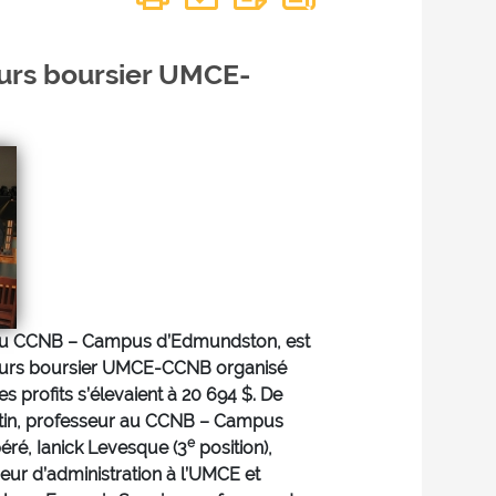
urs boursier UMCE-
 du CCNB – Campus d’Edmundston, est
ours boursier UMCE-CCNB organisé
es profits s’élevaient à 20 694 $. De
artin, professeur au CCNB – Campus
e
ré, Ianick Levesque (3
position),
ur d’administration à l’UMCE et