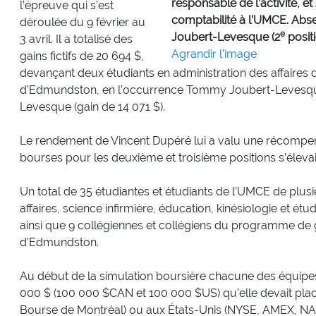
responsable de l’activité, e
l’épreuve qui s’est
comptabilité à l’UMCE. Ab
déroulée du 9 février au
e
Joubert-Levesque (2
positi
3 avril. Il a totalisé des
Agrandir l'image
gains fictifs de 20 694 $,
devançant deux étudiants en administration des affaires
d’Edmundston, en l’occurrence Tommy Joubert-Levesque 
Levesque (gain de 14 071 $).
Le rendement de Vincent Dupéré lui a valu une récompens
bourses pour les deuxième et troisième positions s’élevai
Un total de 35 étudiantes et étudiants de l’UMCE de plu
affaires, science infirmière, éducation, kinésiologie et étu
ainsi que 9 collégiennes et collégiens du programme d
d’Edmundston.
Au début de la simulation boursière chacune des équipes 
000 $ (100 000 $CAN et 100 000 $US) qu'elle devait pla
Bourse de Montréal) ou aux États-Unis (NYSE, AMEX, N