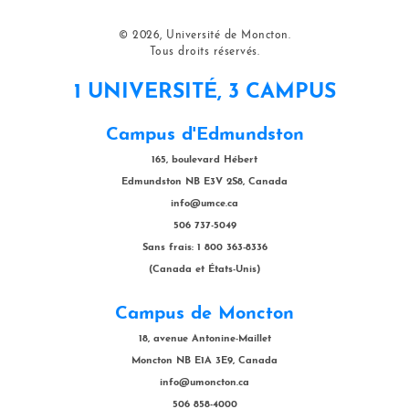
© 2026, Université de Moncton.
Tous droits réservés.
1 UNIVERSITÉ, 3 CAMPUS
Campus d'Edmundston
165, boulevard Hébert
Edmundston NB E3V 2S8, Canada
info@umce.ca
506 737-5049
Sans frais: 1 800 363-8336
(Canada et États-Unis)
Campus de Moncton
18, avenue Antonine-Maillet
Moncton NB E1A 3E9, Canada
info@umoncton.ca
506 858-4000