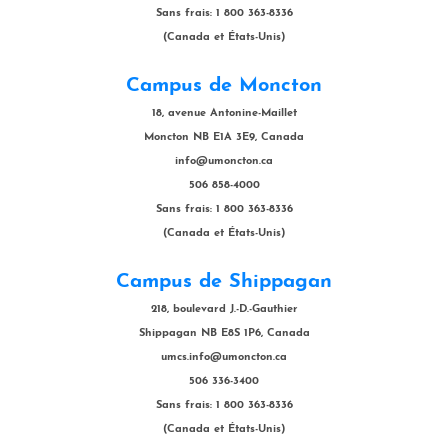
Sans frais: 1 800 363-8336
(Canada et États-Unis)
Campus de Moncton
18, avenue Antonine-Maillet
Moncton NB E1A 3E9, Canada
info@umoncton.ca
506 858-4000
Sans frais: 1 800 363-8336
(Canada et États-Unis)
Campus de Shippagan
218, boulevard J.-D.-Gauthier
Shippagan NB E8S 1P6, Canada
umcs.info@umoncton.ca
506 336-3400
Sans frais: 1 800 363-8336
(Canada et États-Unis)