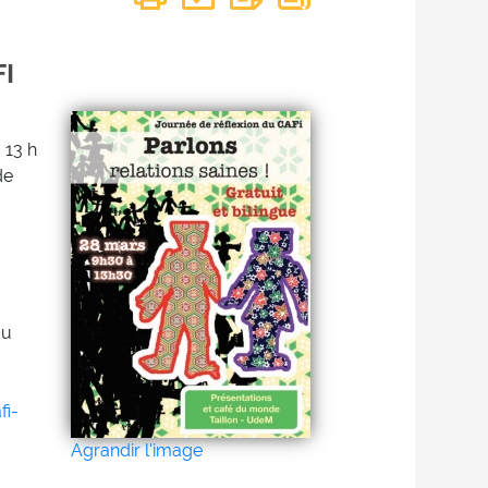
FI
 13 h
de
au
fi-
Agrandir l'image