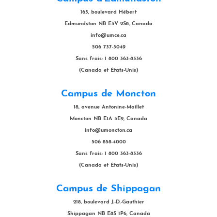
165, boulevard Hébert
Edmundston NB E3V 2S8, Canada
info@umce.ca
506 737-5049
Sans frais: 1 800 363-8336
(Canada et États-Unis)
Campus de Moncton
18, avenue Antonine-Maillet
Moncton NB E1A 3E9, Canada
info@umoncton.ca
506 858-4000
Sans frais: 1 800 363-8336
(Canada et États-Unis)
Campus de Shippagan
218, boulevard J.-D.-Gauthier
Shippagan NB E8S 1P6, Canada