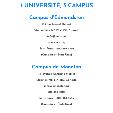
1 UNIVERSITÉ, 3 CAMPUS
Campus d'Edmundston
165, boulevard Hébert
Edmundston NB E3V 2S8, Canada
info@umce.ca
506 737-5049
Sans frais: 1 800 363-8336
(Canada et États-Unis)
Campus de Moncton
18, avenue Antonine-Maillet
Moncton NB E1A 3E9, Canada
info@umoncton.ca
506 858-4000
Sans frais: 1 800 363-8336
(Canada et États-Unis)