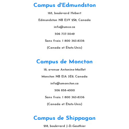
Campus d'Edmundston
165, boulevard Hébert
Edmundston NB E3V 2S8, Canada
info@umce.ca
506 737-5049
Sans frais: 1 800 363-8336
(Canada et États-Unis)
Campus de Moncton
18, avenue Antonine-Maillet
Moncton NB E1A 3E9, Canada
info@umoncton.ca
506 858-4000
Sans frais: 1 800 363-8336
(Canada et États-Unis)
Campus de Shippagan
218, boulevard J.-D.-Gauthier