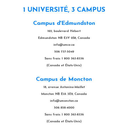
1 UNIVERSITÉ, 3 CAMPUS
Campus d'Edmundston
165, boulevard Hébert
Edmundston NB E3V 2S8, Canada
info@umce.ca
506 737-5049
Sans frais: 1 800 363-8336
(Canada et États-Unis)
Campus de Moncton
18, avenue Antonine-Maillet
Moncton NB E1A 3E9, Canada
info@umoncton.ca
506 858-4000
Sans frais: 1 800 363-8336
(Canada et États-Unis)