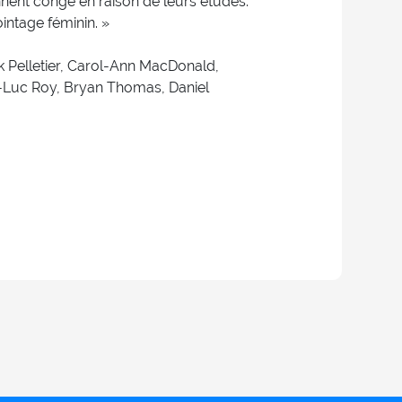
ennent congé en raison de leurs études.
ntage féminin. »
uk Pelletier, Carol-Ann MacDonald,
er-Luc Roy, Bryan Thomas, Daniel