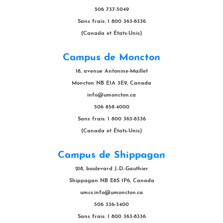
506 737-5049
Sans frais: 1 800 363-8336
(Canada et États-Unis)
Campus de Moncton
18, avenue Antonine-Maillet
Moncton NB E1A 3E9, Canada
info@umoncton.ca
506 858-4000
Sans frais: 1 800 363-8336
(Canada et États-Unis)
Campus de Shippagan
218, boulevard J.-D.-Gauthier
Shippagan NB E8S 1P6, Canada
umcs.info@umoncton.ca
506 336-3400
Sans frais: 1 800 363-8336