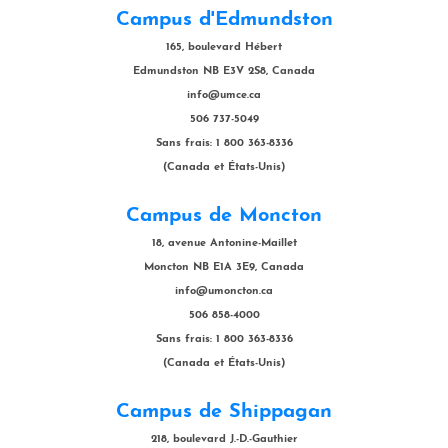
Campus d'Edmundston
165, boulevard Hébert
Edmundston NB E3V 2S8, Canada
info@umce.ca
506 737-5049
Sans frais: 1 800 363-8336
(Canada et États-Unis)
Campus de Moncton
18, avenue Antonine-Maillet
Moncton NB E1A 3E9, Canada
info@umoncton.ca
506 858-4000
Sans frais: 1 800 363-8336
(Canada et États-Unis)
Campus de Shippagan
218, boulevard J.-D.-Gauthier