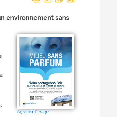
un environnement sans
s
au
e
Agrandir l'image