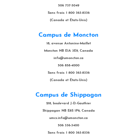
506 737-5049
Sans frais: 1 800 363-8336
(Canada et États-Unis)
Campus de Moncton
18, avenue Antonine-Maillet
Moncton NB E1A 3E9, Canada
info@umoncton.ca
506 858-4000
Sans frais: 1 800 363-8336
(Canada et États-Unis)
Campus de Shippagan
218, boulevard J.-D.-Gauthier
Shippagan NB E8S 1P6, Canada
umcs.info@umoncton.ca
506 336-3400
Sans frais: 1 800 363-8336