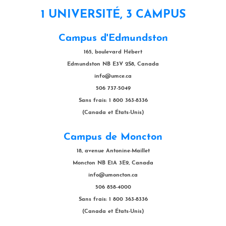
1 UNIVERSITÉ, 3 CAMPUS
Campus d'Edmundston
165, boulevard Hébert
Edmundston NB E3V 2S8, Canada
info@umce.ca
506 737-5049
Sans frais: 1 800 363-8336
(Canada et États-Unis)
Campus de Moncton
18, avenue Antonine-Maillet
Moncton NB E1A 3E9, Canada
info@umoncton.ca
506 858-4000
Sans frais: 1 800 363-8336
(Canada et États-Unis)