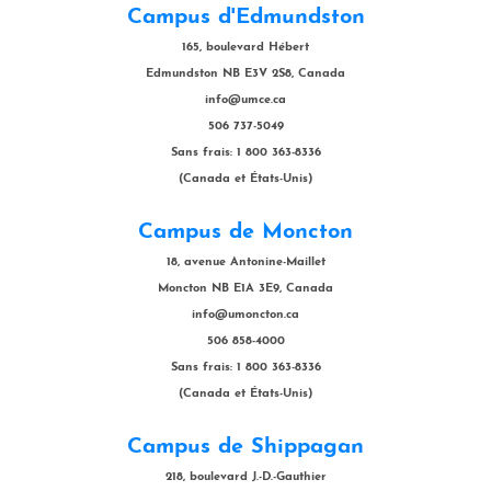
Campus d'Edmundston
165, boulevard Hébert
Edmundston NB E3V 2S8, Canada
info@umce.ca
506 737-5049
Sans frais: 1 800 363-8336
(Canada et États-Unis)
Campus de Moncton
18, avenue Antonine-Maillet
Moncton NB E1A 3E9, Canada
info@umoncton.ca
506 858-4000
Sans frais: 1 800 363-8336
(Canada et États-Unis)
Campus de Shippagan
218, boulevard J.-D.-Gauthier