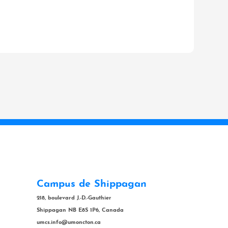
Campus de Shippagan
218, boulevard J.-D.-Gauthier
Shippagan NB E8S 1P6, Canada
umcs.info@umoncton.ca