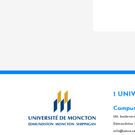
1 UNI
Campus
165, bouleva
Edmundston 
info@umce.c