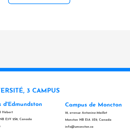
VERSITÉ, 3 CAMPUS
 d'Edmundston
Campus de Moncton
rd Hébert
18, avenue Antonine-Maillet
NB E3V 2S8, Canada
Moncton NB E1A 3E9, Canada
a
info@umoncton.ca