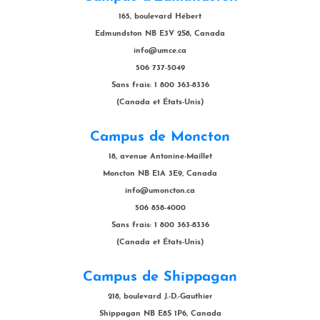
165, boulevard Hébert
Edmundston NB E3V 2S8, Canada
info@umce.ca
506 737-5049
Sans frais: 1 800 363-8336
(Canada et États-Unis)
Campus de Moncton
18, avenue Antonine-Maillet
Moncton NB E1A 3E9, Canada
info@umoncton.ca
506 858-4000
Sans frais: 1 800 363-8336
(Canada et États-Unis)
Campus de Shippagan
218, boulevard J.-D.-Gauthier
Shippagan NB E8S 1P6, Canada