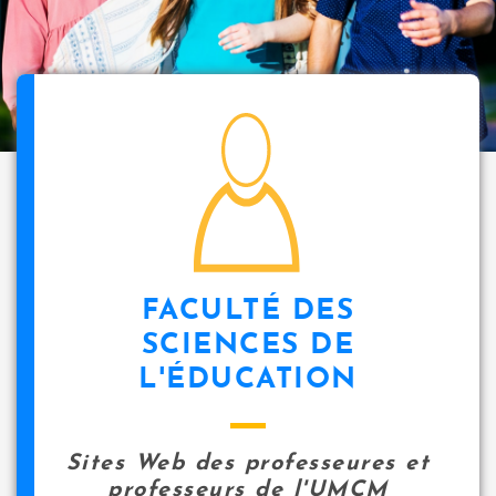
i
p
a
l
icon
FACULTÉ DES
SCIENCES DE
L'ÉDUCATION
Sites Web des professeures et
professeurs de l'UMCM