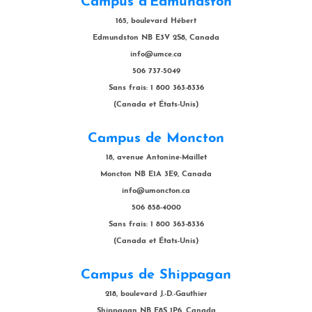
Campus d'Edmundston
165, boulevard Hébert
Edmundston NB E3V 2S8, Canada
info@umce.ca
506 737-5049
Sans frais: 1 800 363-8336
(Canada et États-Unis)
Campus de Moncton
18, avenue Antonine-Maillet
Moncton NB E1A 3E9, Canada
info@umoncton.ca
506 858-4000
Sans frais: 1 800 363-8336
(Canada et États-Unis)
Campus de Shippagan
218, boulevard J.-D.-Gauthier
Shippagan NB E8S 1P6, Canada