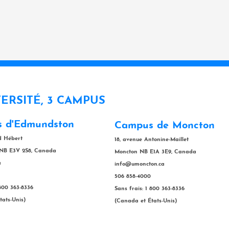
VERSITÉ, 3 CAMPUS
 d'Edmundston
Campus de Moncton
rd Hébert
18, avenue Antonine-Maillet
NB E3V 2S8, Canada
Moncton NB E1A 3E9, Canada
a
info@umoncton.ca
506 858-4000
 800 363-8336
Sans frais: 1 800 363-8336
tats-Unis)
(Canada et États-Unis)