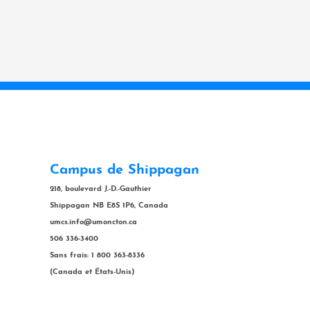
Campus de Shippagan
218, boulevard J.-D.-Gauthier
Shippagan NB E8S 1P6, Canada
umcs.info@umoncton.ca
506 336-3400
Sans frais: 1 800 363-8336
(Canada et États-Unis)