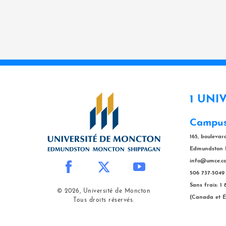
1 UNI
Campus
165, bouleva
Edmundston 
info@umce.c
506 737-5049
Sans frais: 1
© 2026, Université de Moncton
(Canada et É
Tous droits réservés.