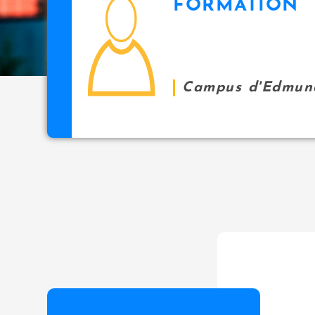
FORMATION
icon
i
p
a
l
Campus d'Edmun