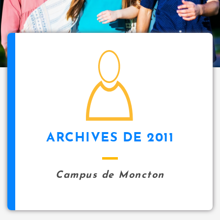
i
p
a
l
icon
ARCHIVES DE 2011
Campus de Moncton