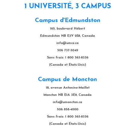
1 UNIVERSITÉ, 3 CAMPUS
Campus d'Edmundston
165, boulevard Hébert
Edmundston NB E3V 2S8, Canada
info@umce.ca
506 737-5049
Sans frais: 1 800 363-8336
(Canada et États-Unis)
Campus de Moncton
18, avenue Antonine-Maillet
Moncton NB E1A 3E9, Canada
info@umoncton.ca
506 858-4000
Sans frais: 1 800 363-8336
(Canada et États-Unis)