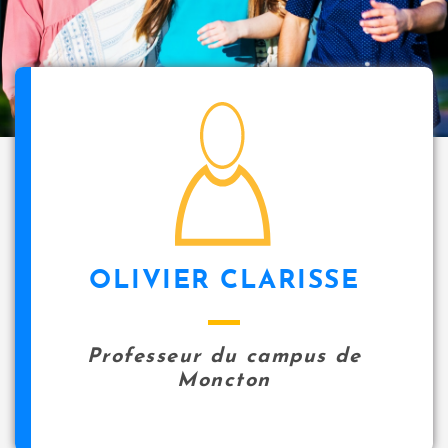
i
p
a
l
icon
OLIVIER CLARISSE
Professeur du campus de
Moncton