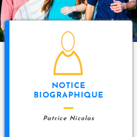
i
p
a
l
icon
NOTICE
BIOGRAPHIQUE
Patrice Nicolas