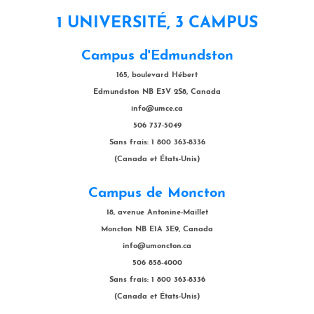
1 UNIVERSITÉ, 3 CAMPUS
Campus d'Edmundston
165, boulevard Hébert
Edmundston NB E3V 2S8, Canada
info@umce.ca
506 737-5049
Sans frais: 1 800 363-8336
(Canada et États-Unis)
Campus de Moncton
18, avenue Antonine-Maillet
Moncton NB E1A 3E9, Canada
info@umoncton.ca
506 858-4000
Sans frais: 1 800 363-8336
(Canada et États-Unis)