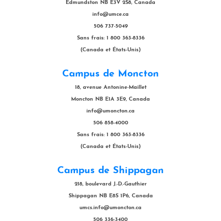
Edmundston NB E3V 2S8, Canada
info@umce.ca
506 737-5049
Sans frais: 1 800 363-8336
(Canada et États-Unis)
Campus de Moncton
18, avenue Antonine-Maillet
Moncton NB E1A 3E9, Canada
info@umoncton.ca
506 858-4000
Sans frais: 1 800 363-8336
(Canada et États-Unis)
Campus de Shippagan
218, boulevard J.-D.-Gauthier
Shippagan NB E8S 1P6, Canada
umcs.info@umoncton.ca
506 336-3400