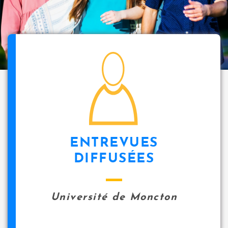
i
p
a
l
icon
ENTREVUES
DIFFUSÉES
Université de Moncton