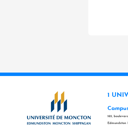
1 UNI
Campus
165, bouleva
Edmundston 