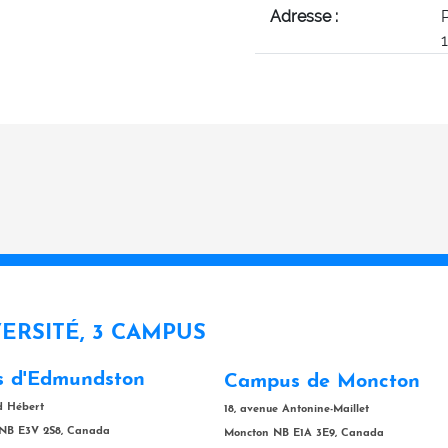
Adresse :
VERSITÉ, 3 CAMPUS
 d'Edmundston
Campus de Moncton
rd Hébert
18, avenue Antonine-Maillet
NB E3V 2S8, Canada
Moncton NB E1A 3E9, Canada