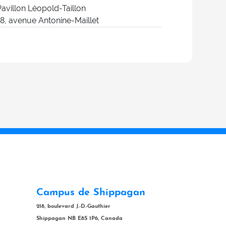
Pavillon Léopold-Taillon
18, avenue Antonine-Maillet
Campus de Shippagan
218, boulevard J.-D.-Gauthier
Shippagan NB E8S 1P6, Canada