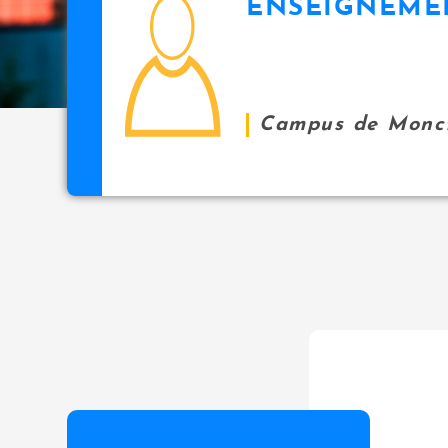
ENSEIGNEME
icon
i
p
a
l
Campus de Monc