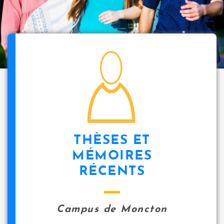
i
p
a
l
icon
THÈSES ET
MÉMOIRES
RÉCENTS
Campus de Moncton