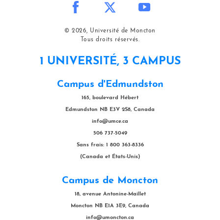
© 2026, Université de Moncton
Tous droits réservés.
1 UNIVERSITÉ, 3 CAMPUS
Campus d'Edmundston
165, boulevard Hébert
Edmundston NB E3V 2S8, Canada
info@umce.ca
506 737-5049
Sans frais: 1 800 363-8336
(Canada et États-Unis)
Campus de Moncton
18, avenue Antonine-Maillet
Moncton NB E1A 3E9, Canada
info@umoncton.ca